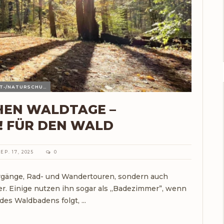
UMWELT-/NATURSCHUTZ
HEN WALDTAGE –
! FÜR DEN WALD
SEP. 17, 2025
0
iergänge, Rad- und Wandertouren, sondern auch
er. Einige nutzen ihn sogar als „Badezimmer”, wenn
es Waldbadens folgt, ...