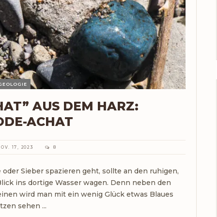
GEOLOGIE
HAT” AUS DEM HARZ:
ODE-ACHAT
OV. 17, 2023
8
der Sieber spazieren geht, sollte an den ruhigen,
Blick ins dortige Wasser wagen. Denn neben den
einen wird man mit ein wenig Glück etwas Blaues
itzen sehen ...