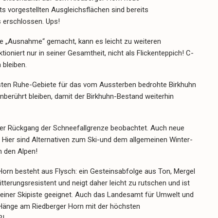
ts vorgestellten Ausgleichsflächen sind bereits
s erschlossen. Ups!
eine „Ausnahme“ gemacht, kann es leicht zu weiteren
niert nur in seiner Gesamtheit, nicht als Flickenteppich! C-
bleiben.
gsten Ruhe-Gebiete für das vom Aussterben bedrohte Birkhuhn
unberührt bleiben, damit der Birkhuhn-Bestand weiterhin
ger Rückgang der Schneefallgrenze beobachtet. Auch neue
. Hier sind Alternativen zum Ski-und dem allgemeinen Winter-
n den Alpen!
Horn besteht aus Flysch: ein Gesteinsabfolge aus Ton, Mergel
tterungsresistent und neigt daher leicht zu rutschen und ist
 einer Skipiste geeignet. Auch das Landesamt für Umwelt und
 Hänge am Riedberger Horn mit der höchsten