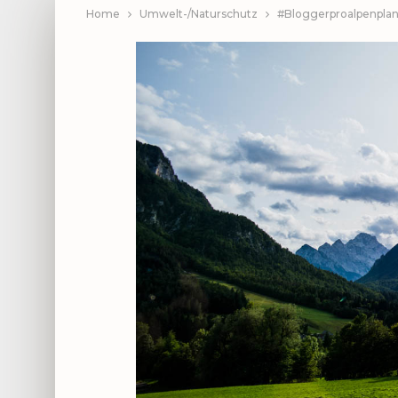
Home
Umwelt-/Naturschutz
#Bloggerproalpenplan –