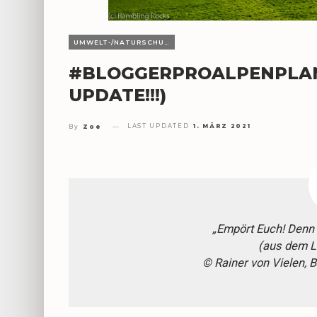
UMWELT-/NATURSCHUTZ
#BLOGGERPROALPENPLAN –
UPDATE!!!)
LAST UPDATED
1. MÄRZ 2021
By
Zoe
„Empört Euch! Denn 
(aus dem L
© Rainer von Vielen, 