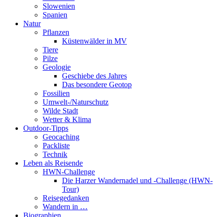
Slowenien
Spanien
Natur
Pflanzen
Küstenwälder in MV
Tiere
Pilze
Geologie
Geschiebe des Jahres
Das besondere Geotop
Fossilien
Umwelt-/Naturschutz
Wilde Stadt
Wetter & Klima
Outdoor-Tipps
Geocaching
Packliste
Technik
Leben als Reisende
HWN-Challenge
Die Harzer Wandernadel und -Challenge (HWN-
Tour)
Reisegedanken
Wandern in …
Biographien