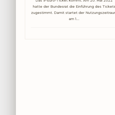
Das 9-Euro-Ticket kommt. Am 20. Mai 2022
hatte der Bundesrat die Einführung des Ticket
zugestimmt. Damit startet der Nutzungszeitra
am 1.…