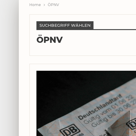
Home
ÖPNV
SUCHBEGRIFF WÄHLEN
ÖPNV