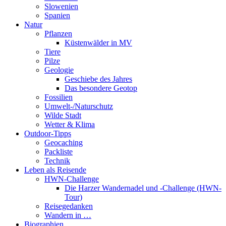
Slowenien
Spanien
Natur
Pflanzen
Küstenwälder in MV
Tiere
Pilze
Geologie
Geschiebe des Jahres
Das besondere Geotop
Fossilien
Umwelt-/Naturschutz
Wilde Stadt
Wetter & Klima
Outdoor-Tipps
Geocaching
Packliste
Technik
Leben als Reisende
HWN-Challenge
Die Harzer Wandernadel und -Challenge (HWN-
Tour)
Reisegedanken
Wandern in …
Biographien