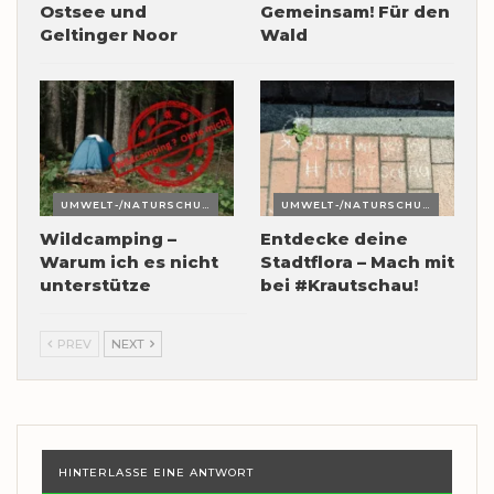
Ostsee und
Gemeinsam! Für den
Geltinger Noor
Wald
UMWELT-/NATURSCHUTZ
UMWELT-/NATURSCHUTZ
Wildcamping –
Entdecke deine
Warum ich es nicht
Stadtflora – Mach mit
unterstütze
bei #Krautschau!
PREV
NEXT
HINTERLASSE EINE ANTWORT