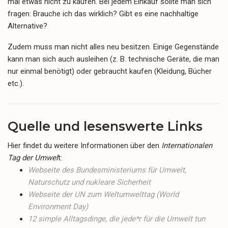
mal etwas nicht zu kaufen. Bei jedem Einkauf sollte man sich
fragen: Brauche ich das wirklich? Gibt es eine nachhaltige
Alternative?
Zudem muss man nicht alles neu besitzen. Einige Gegenstände
kann man sich auch ausleihen (z. B. technische Geräte, die man
nur einmal benötigt) oder gebraucht kaufen (Kleidung, Bücher
etc.).
Quelle und lesenswerte Links
Hier findet du weitere Informationen über den
Internationalen
Tag der Umwel
t:
Webseite des Bundesministeriums für Umwelt,
Naturschutz und nukleare Sicherheit
Webseite der UN zum Weltumwelttag (World
Environment Day)
12 simple Alltagsdinge, die jede*r für die Umwelt tun