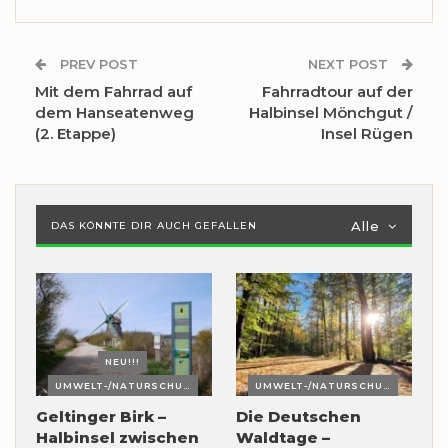
PREV POST
NEXT POST
Mit dem Fahrrad auf
Fahrradtour auf der
dem Hanseatenweg
Halbinsel Mönchgut /
(2. Etappe)
Insel Rügen
Alle
DAS KÖNNTE DIR AUCH GEFALLEN
NEU!!!
UMWELT-/NATURSCHUTZ
UMWELT-/NATURSCHUTZ
Geltinger Birk –
Die Deutschen
Halbinsel zwischen
Waldtage –