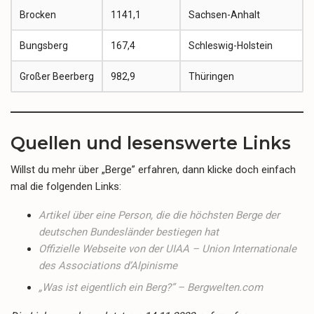
Brocken
1141,1
Sachsen-Anhalt
Bungsberg
167,4
Schleswig-Holstein
Großer Beerberg
982,9
Thüringen
Quellen und lesenswerte Links
Willst du mehr über „Berge” erfahren, dann klicke doch einfach
mal die folgenden Links:
Artikel über eine Person, die die höchsten Berge der
deutschen Bundesländer bestiegen hat
Offizielle Webseite von der UIAA – Union Internationale
des Associations d’Alpinisme
„Was ist eigentlich ein Berg?” –
Bergwelten.com