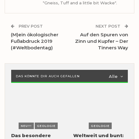
"Gneiss, Tuff and a little bit Wacke".
PREV POST
NEXT POST
(M)ein ökologischer
Auf den Spuren von
Fußabdruck 2019
Zinn und Kupfer – Der
(#Weltbodentag)
Tinners Way
Alle
DAS KÖNNTE DIR AUCH GEFALLEN
NEU!!!
GEOLOGIE
GEOLOGIE
Das besondere
Weltweit und bunt: