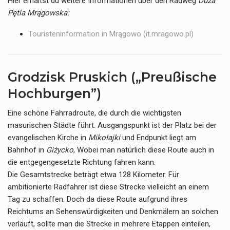
Hier erhältst du weitere Informationen über den Radweg
Duża
Pętla Mrągowska:
Touristeninformation in Mrągowo (it.mragowo.pl)
Grodzisk Pruskich („Preußische
Hochburgen”)
Eine schöne Fahrradroute, die durch die wichtigsten
masurischen Städte führt. Ausgangspunkt ist der Platz bei der
evangelischen Kirche in
Mikołajki
und Endpunkt liegt am
Bahnhof in
Giżycko
, Wobei man natürlich diese Route auch in
die entgegengesetzte Richtung fahren kann.
Die Gesamtstrecke beträgt etwa 128 Kilometer. Für
ambitionierte Radfahrer ist diese Strecke vielleicht an einem
Tag zu schaffen. Doch da diese Route aufgrund ihres
Reichtums an Sehenswürdigkeiten und Denkmälern an solchen
verläuft, sollte man die Strecke in mehrere Etappen einteilen,