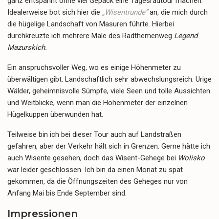
ganz entspannt ohne viel Gepäck eine Tagesradtour machen.
Idealerweise bot sich hier die
„Wisentrunde”
an, die mich durch
die hügelige Landschaft von Masuren führte. Hierbei
durchkreuzte ich mehrere Male des Radthemenweg
Legend
Mazurskich.
Ein anspruchsvoller Weg, wo es einige Höhenmeter zu
überwältigen gibt. Landschaftlich sehr abwechslungsreich: Urige
Wälder, geheimnisvolle Sümpfe, viele Seen und tolle Aussichten
und Weitblicke, wenn man die Höhenmeter der einzelnen
Hügelkuppen überwunden hat.
Teilweise bin ich bei dieser Tour auch auf Landstraßen
gefahren, aber der Verkehr hält sich in Grenzen. Gerne hätte ich
auch Wisente gesehen, doch das Wisent-Gehege bei
Wolisko
war leider geschlossen. Ich bin da einen Monat zu spät
gekommen, da die Öffnungszeiten des Geheges nur von
Anfang Mai bis Ende September sind.
Impressionen