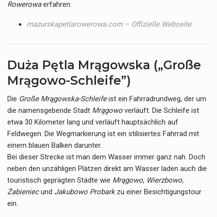
Rowerowa
erfahren:
mazurskapetlarowerowa.com – Offizielle Webseite
Duża Pętla Mrągowska („Große
Mrągowo-Schleife”)
Die
Große Mrągowska-Schleife
ist ein Fahrradrundweg, der um
die namensgebende Stadt
Mrągowo
verläuft. Die Schleife ist
etwa 30 Kilometer lang und verläuft hauptsächlich auf
Feldwegen. Die Wegmarkierung ist ein stilisiertes Fahrrad mit
einem blauen Balken darunter.
Bei dieser Strecke ist man dem Wasser immer ganz nah. Doch
neben den unzähligen Plätzen direkt am Wasser laden auch die
touristisch geprägten Städte wie
Mrągowo
,
Wierzbowo
,
Żabieniec
und
Jakubowo Probark
zu einer Besichtigungstour
ein.