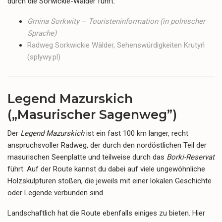
durch die Sorwickie-Wälder führt:
Gmina Sorkwity – Touristeninformation (in polnischer
Sprache)
Radweg Sorkwickie Wälder, Sehenswürdigkeiten Krutyń
(splywy.pl)
Legend Mazurskich
(„Masurischer Sagenweg”)
Der
Legend Mazurskich
ist ein fast 100 km langer, recht
anspruchsvoller Radweg, der durch den nordöstlichen Teil der
masurischen Seenplatte und teilweise durch das
Borki-Reservat
führt. Auf der Route kannst du dabei auf viele ungewöhnliche
Holzskulpturen stoßen, die jeweils mit einer lokalen Geschichte
oder Legende verbunden sind.
Landschaftlich hat die Route ebenfalls einiges zu bieten. Hier