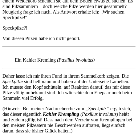
einem Weidekorb scheinen sie auf dem Boden etwas zu suchen. Es
sind Pilzsammlern – doch welche Pilze werden hier gesammelt?
Neugierig frage ich nach. Als Antwort erhalte ich: „Wir suchen
Speckpilze!“
Speckpilze?!
Von diesen Pilzen habe ich nicht gehört.
Ein Kahler Kremling
(Paxillus involutus)
Daher lasse ich mir ihren Fund in ihrem Sammelkorb zeigen. Die
Speckpilze
sind hellbraun und haben auf der Unterseite Lamellen.
Ich musste den Kopf schütteln, auf Reaktion darauf, das mir diese
Pilze völlig unbekannt sind. Ich wünschte dem Ehepaar noch beim
Sammeln viel Erfolg.
(Hinweis: Bei meiner Nachrecherche zum
„Speckpilz“
ergab sich,
das dieser eigentlich
Kahler Krempling
(Paxillus involutus)
heißt
und zudem giftig ist! Dass nach dem Verzehr von Kremplingen bei
den meisten Pilzessern nie Beschwerden auftraten, liegt einfach
daran, dass sie bisher Glück hatten.)