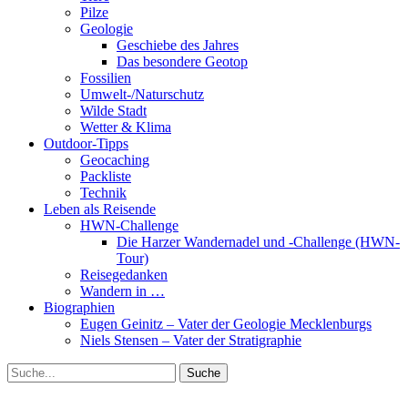
Pilze
Geologie
Geschiebe des Jahres
Das besondere Geotop
Fossilien
Umwelt-/Naturschutz
Wilde Stadt
Wetter & Klima
Outdoor-Tipps
Geocaching
Packliste
Technik
Leben als Reisende
HWN-Challenge
Die Harzer Wandernadel und -Challenge (HWN-
Tour)
Reisegedanken
Wandern in …
Biographien
Eugen Geinitz – Vater der Geologie Mecklenburgs
Niels Stensen – Vater der Stratigraphie