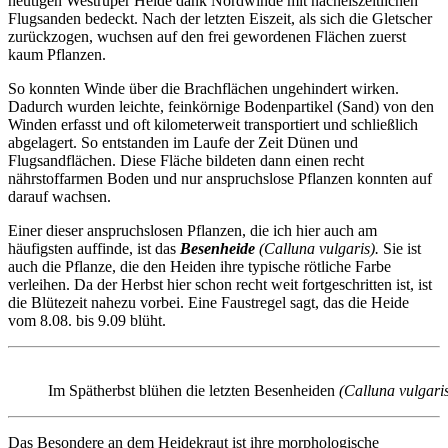
heutigen Westruper Heide dank Nordwinde mit nacheiszeitlichen
Flugsanden bedeckt. Nach der letzten Eiszeit, als sich die Gletscher
zurückzogen, wuchsen auf den frei gewordenen Flächen zuerst
kaum Pflanzen.
So konnten Winde über die Brachflächen ungehindert wirken.
Dadurch wurden leichte, feinkörnige Bodenpartikel (Sand) von den
Winden erfasst und oft kilometerweit transportiert und schließlich
abgelagert. So entstanden im Laufe der Zeit Dünen und
Flugsandflächen. Diese Fläche bildeten dann einen recht
nährstoffarmen Boden und nur anspruchslose Pflanzen konnten auf
darauf wachsen.
Einer dieser anspruchslosen Pflanzen, die ich hier auch am
häufigsten auffinde, ist das
Besenheide
(Calluna vulgaris).
Sie ist
auch die Pflanze, die den Heiden ihre typische rötliche Farbe
verleihen. Da der Herbst hier schon recht weit fortgeschritten ist, ist
die Blütezeit nahezu vorbei. Eine Faustregel sagt, das die Heide
vom 8.08. bis 9.09 blüht.
Im Spätherbst blühen die letzten Besenheiden
(Calluna vulgari
Das Besondere an dem Heidekraut ist ihre morphologische