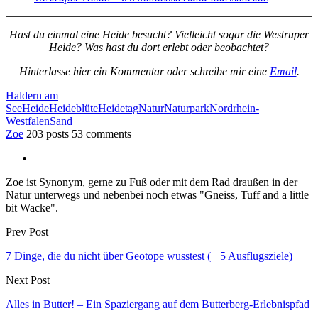
Hast du einmal eine Heide besucht? Vielleicht sogar die Westruper
Heide? Was hast du dort erlebt oder beobachtet?
Hinterlasse hier ein Kommentar oder schreibe mir eine
Email
.
Haldern am
See
Heide
Heideblüte
Heidetag
Natur
Naturpark
Nordrhein-
Westfalen
Sand
Zoe
203 posts
53 comments
Zoe ist Synonym, gerne zu Fuß oder mit dem Rad draußen in der
Natur unterwegs und nebenbei noch etwas "Gneiss, Tuff and a little
bit Wacke".
Prev Post
7 Dinge, die du nicht über Geotope wusstest (+ 5 Ausflugsziele)
Next Post
Alles in Butter! – Ein Spaziergang auf dem Butterberg-Erlebnispfad