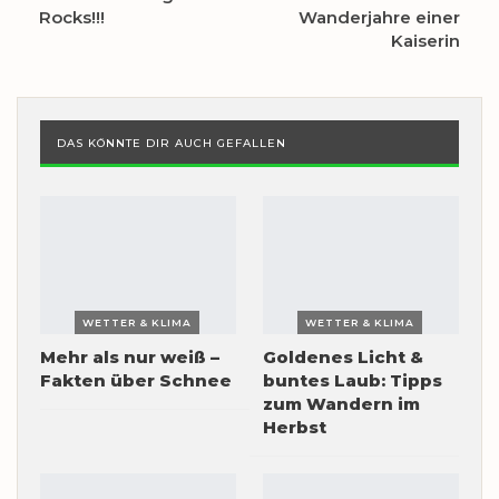
Rocks!!!
Wanderjahre einer
Kaiserin
DAS KÖNNTE DIR AUCH GEFALLEN
WETTER & KLIMA
WETTER & KLIMA
Mehr als nur weiß –
Goldenes Licht &
Fakten über Schnee
buntes Laub: Tipps
zum Wandern im
Herbst