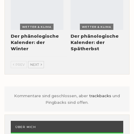
WETTER & KLIMA
WETTER & KLIMA
Der phänologische
Der phänologische
Kalender: der
Kalender: der
Winter
Spätherbst
PREV
NEXT
Kommentare sind geschlossen, aber
trackbacks
und
Pingbacks sind offen.
ÜBER MICH