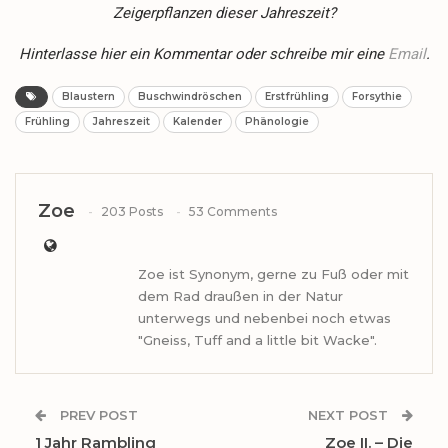
Zeigerpflanzen dieser Jahreszeit?
Hinterlasse hier ein Kommentar oder schreibe mir eine
Email
.
Blaustern
Buschwindröschen
Erstfrühling
Forsythie
Frühling
Jahreszeit
Kalender
Phänologie
Zoe
203 Posts
53 Comments
Zoe ist Synonym, gerne zu Fuß oder mit
dem Rad draußen in der Natur
unterwegs und nebenbei noch etwas
"Gneiss, Tuff and a little bit Wacke".
PREV POST
NEXT POST
1 Jahr Rambling
Zoe II. – Die