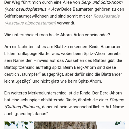
Der Weg führt mich durch eine Allee von
Berg- und Spitz-Ahorn
(
Acer pseudoplatanus + Acer
Beide Baumarten gehören zu den
Seifenbaumgewächsen und sind somit mit der
Rosskastanie
(Aesculus hippocastanum)
verwandt.
Wie unterscheidet man beide Ahorn-Arten voneinander?
Am einfachsten ist es am Blatt zu erkennen. Beide Baumarten
bilden fünflappige Blätter aus, wobei beim Spitz-Ahorn bereits
sein Name den Hinweis auf das Aussehen des Blattes gibt: die
Blattspitzensind auffällig spitz. Beim Berg-Ahorn sind diese
deutlich „stumpfer“ ausgeprägt, aber dafür sind die Blattränder
leicht „gezägt“ und nicht glatt wie beim Spitz-Ahorn.
Ein weiteres Merkmalunterschied ist die Rinde. Der Berg-Ahorn
hat eine schuppige abblätternde Rinde; ähnlich die einer
Platane
(Gattung Platanus)
, daher ist sein wissenschaftlicher Art-Name
auch „pseudoplatanus“.