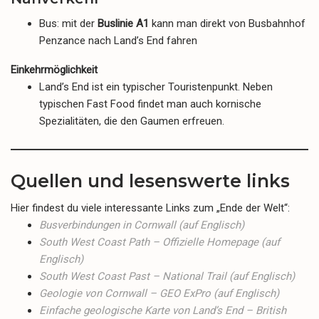
Bus: mit der
Buslinie A1
kann man direkt von Busbahnhof
Penzance nach Land’s End fahren
Einkehrmöglichkeit
Land’s End ist ein typischer Touristenpunkt. Neben
typischen Fast Food findet man auch kornische
Spezialitäten, die den Gaumen erfreuen.
Quellen und lesenswerte links
Hier findest du viele interessante Links zum „Ende der Welt“:
Busverbindungen in Cornwall (auf Englisch)
South West Coast Path – Offizielle Homepage (auf
Englisch)
South West Coast Past – National Trail (auf Englisch)
Geologie von Cornwall – GEO ExPro (auf Englisch)
Einfache geologische Karte von Land’s End – British