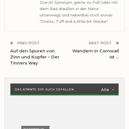
Zoe ist Synonym, gerne zu Fuß oder mit
dem Rad draußen in der Natur
unterwegs und nebenbei noch etwas
"Gneiss, Tuff and a little bit Wacke".
PREV POST
NEXT POST
Auf den Spuren von
Wandern in Cornwall
Zinn und Kupfer – Der
ist …
Tinners Way
Alle
DAS KÖNNTE DIR AUCH GEFALLEN
WANDERN IN ...