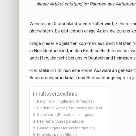
– dieser Artikel entstand im Rahmen des Aktionstag
Wenn es in Deutschland wieder kälter wird, ziehen ei
überwintern. Es gibt jedoch einige Arten, die zu uns 
Einige dieser Vogelarten kommen aus dem tiefsten Nor
in Norddeutschland, in den Küstengebieten und da, w
antreffen, die nicht bei uns in Deutschland heimisch 
Hier stelle ich dir nun eine kleine Auswahl an gefiede
Bestimmungsmerkmale und Beobachtungstipps zu jeder
Inhaltsverzeichnis
Bergfink (Fringilla montifringilla)
Seidenschwanz (Bombycilla garrulus)
Schellente (Bucephala clangula)
Pfeifente (Anas penelope)
Gänsesäger (Mergus merganser)
Hinweis zu den Bildern