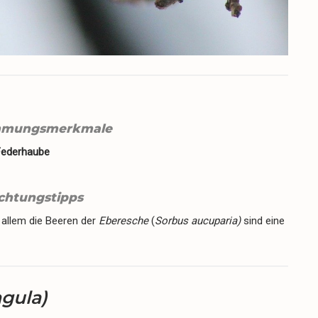
mmungsmerkmale
Federhaube
chtungstipps
 allem die Beeren der
Eberesche
(
Sorbus aucuparia
)
sind eine
gula)