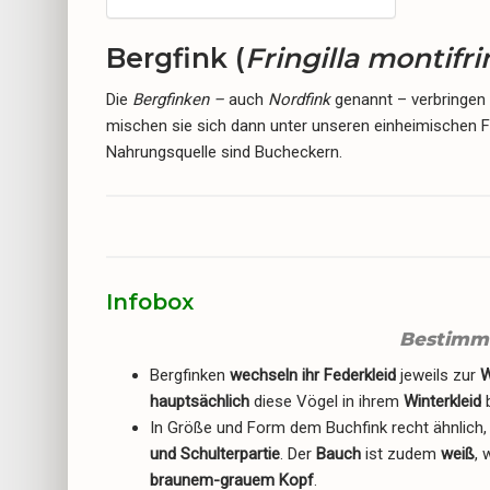
Bergfink (
Fringilla montifrin
Die
Bergfinken
–
auch
Nordfink
genannt – verbringen 
mischen sie sich dann unter unseren einheimischen F
Nahrungsquelle sind Bucheckern.
Infobox
Bestimm
Bergfinken
wechseln ihr Federkleid
jeweils zur
W
hauptsächlich
diese Vögel in ihrem
Winterkleid
b
In Größe und Form dem Buchfink recht ähnlich,
und Schulterpartie
. Der
Bauch
ist zudem
weiß
, 
braunem-grauem Kopf
.