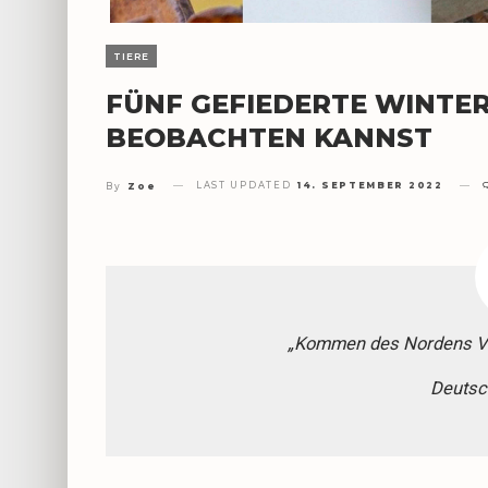
TIERE
FÜNF GEFIEDERTE WINTERG
BEOBACHTEN KANNST
LAST UPDATED
14. SEPTEMBER 2022
By
Zoe
„Kommen des Nordens Vöge
Deutsc