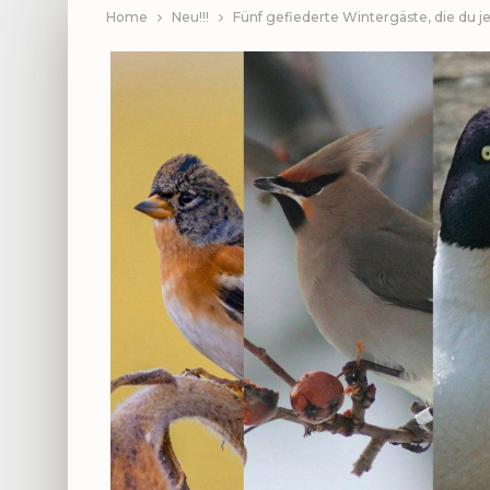
Home
Neu!!!
Fünf gefiederte Wintergäste, die du j