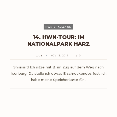
HWN-CHALLENGE
14. HWN-TOUR: IM
NATIONALPARK HARZ
ZOE
NOV. 3, 2017
0
Shiiiiiiiiiiit! Ich sitze mit B. im Zug auf dem Weg nach
Ilsenburg. Da stelle ich etwas Erschreckendes fest: ich
habe meine Speicherkarte für…